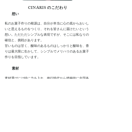
CINARIS のこだわり
想い
私のお菓子作りの根源は、自分が本当に心の底からおいし
いと思えるものをつくり、それを皆さんに届けたいという
想い。ただただシンプルな表現ですが、そこには私なりの
確信と、挑戦があります。
甘いものは甘く、酸味のあるものはしっかりと酸味を、香
りは最大限に生かして、シンプルでメリハリのあるお菓子
作りを目指しています。
素材
素材選びには特に力を入れ、修行時代から積極的に全国各
地の産地を巡り、自ら選んだものを生産者から直接仕入れ
ます。
茨城県産の農作物は特にレベルの高いものが多く、地元食
材を積極的に使用すると同時に、これからどんどん良い素
材を見つけてお菓子にしていきます。
フィナンシェで使用する茨城県那珂市産かぼちゃペースト
はその一つで、おいしいお菓子と共に産地を盛り上げる事
が出来ればと思います。