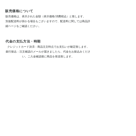
販売価格について
販売価格は、表示された金額（表示価格/消費税込）と致します。
別途配送料が掛かる場合もございますので、配送料に関しては商品詳
細ページをご確認ください。
代金の支払方法・時期
クレジットカード決済：商品注文時点でお支払いが確定致します。
​銀行振込：注文確認のメールが届きましたら、代金をお振込みくださ
い。ご入金確認後に商品を発送致します。
商品のお届け時期
通常販売時、前払いはご入金確認後5〜10日以内に発送致します。
通常販売時、後払いはご注文確認後5〜10日以内に発送致します。
返品についての特約事項
商品に欠陥がある場合を除き、基本的には返品は致しかねます。ご了
承くださいませ。
破損等初期不良の返品送料は、当店で負担致します。
特定商取引法に基づく表記
プライバシーポリシー