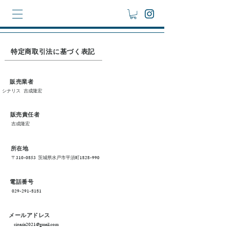
特定商取引法に基づく表記
販売業者
シナリス 吉成隆宏
販売責任者
吉成隆宏
​所在地
〒310-0853 茨城県水戸市平須町1828-990
電話番号
029-291-8181
メールアドレス
cinaris2021@gmail.com