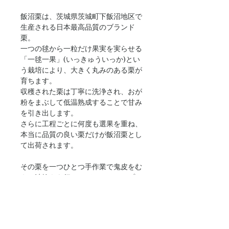
飯沼栗は、茨城県茨城町下飯沼地区で
生産される日本最高品質のブランド
栗。
一つの毬から一粒だけ果実を実らせる
「一毬一果」(いっきゅういっか)とい
う栽培により、大きく丸みのある栗が
育ちます。
収穫された栗は丁寧に洗浄され、おが
粉をまぶして低温熟成することで甘み
を引き出します。
さらに工程ごとに何度も選果を重ね、
本当に品質の良い栗だけが飯沼栗とし
て出荷されます。
その栗を一つひとつ手作業で鬼皮をむ
き、渋抜きを行い、バニラシロップで
少しずつ糖度を上げながら何日もかけ
て自家製の渋皮煮に仕上げました。
贅沢な栗を一粒まるごと味わえる、
CINARISの栗菓子です。