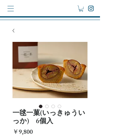
一毬一菓(いっきゅうい
っか) 6個入
価
￥9,800