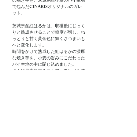
の焼き芋を、茨城県産小麦のパイ生地
で包んだCINARISオリジナルのガレ
ット。
茨城県産紅はるかは、収穫後にじっく
りと熟成させることで糖度が増し、ね
っとりと甘く黄金色に輝くさつまいも
へと変化します。
時間をかけて熟成した紅はるかの濃厚
な焼き芋を、小麦の旨みにこだわった
パイ生地の中に閉じ込めました。
さらに最高級マルコナアーモンドを使
ったアーモンドクリームを合わせ、奥
行きのある味わいに仕上げています。
賞味期限
発送日を含めて3日
原材料
さつまいも(茨城県産)、アーモンド、
配送について