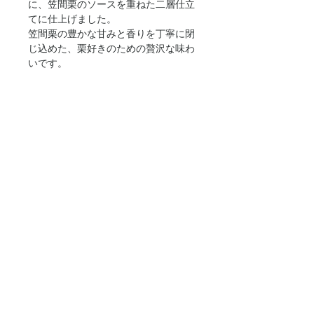
に、笠間栗のソースを重ねた二層仕立
てに仕上げました。
笠間栗の豊かな甘みと香りを丁寧に閉
じ込めた、栗好きのための贅沢な味わ
いです。
冷やしてお召し上がりいただくこと
で、よりなめらかで上品な口どけをご
堪能いただけます。
賞味期限
製造から40日以上
配送について
通常販売ではご注文をいただいてか
送料について
ら、１～３営業日での発送となりま
す。
茨城県からの発送となり、送り先のエ
ご希望のお届け日や時間帯がございま
リアによって料金が変わります。(冷
したら、備考欄にご記入ください。記
蔵、冷凍商品はクール料金が加算され
入が無い場合は指定なしでの配送とな
ます)
ります。