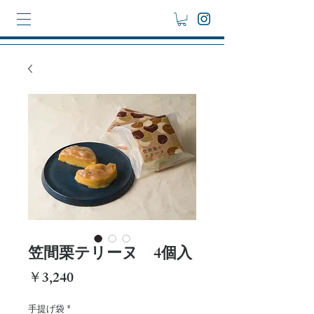
笠間栗テリーヌ 4個入
価
￥3,240
格
手提げ袋
*